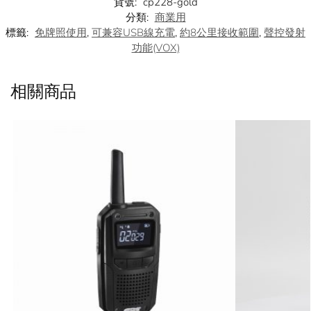
貨號:
cp228-gold
分類:
商業用
標籤:
免牌照使用
,
可兼容USB線充電
,
約8公里接收範圍
,
聲控發射
功能(VOX)
相關商品