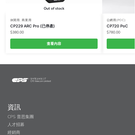
Out of stock
休閒用
,
商業用
公網用(POC)
CP229 ARC Pro (已停產)
CP720 PoC
$
380.00
$
780.00
查看內容
資訊
CPS 普思集團
人才招募
經銷商