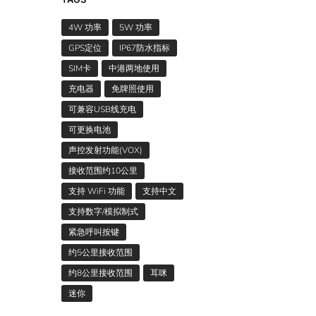
4W 功率
5W 功率
GPS定位
IP67防水指标
SIM卡
中港两地使用
充电器
免牌照使用
可兼容USB线充电
可更换电池
声控发射功能(VOX)
接收范围约10公里
支持 WiFi 功能
支持中文
支持数字/模拟制式
紧急呼叫按键
约5公里接收范围
约8公里接收范围
耳咪
迷你